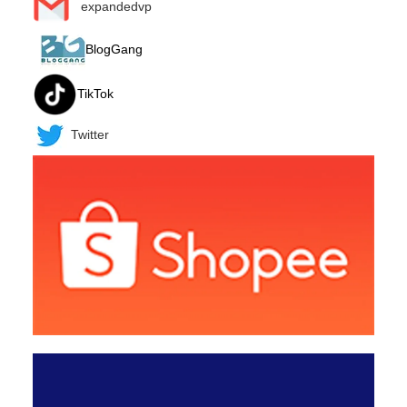
expandedvp
BlogGang
TikTok
Twitter