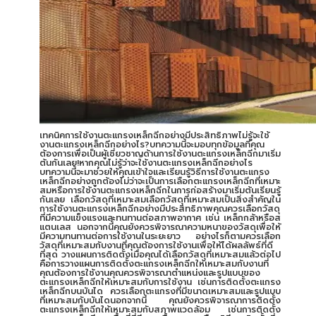
เทคนิคการใช้งานตะแกรงเหล็กฉีกอย่างมีประสิทธิภาพไม่รู้จะใช้
งานตะแกรงเหล็กฉีกอย่างไร?บทความนี้จะมอบทุกข้อมูลที่คุณ
ต้องการเพื่อเป็นผู้เชี่ยวชาญด้านการใช้งานตะแกรงเหล็กฉีกมาเริ่ม
ต้นกันเลย!หากคุณไม่รู้ว่าจะใช้งานตะแกรงเหล็กฉีกอย่างไร
บทความนี้จะมาช่วยให้คุณเข้าใจและเรียนรู้วิธีการใช้งานตะแกรง
เหล็กฉีกอย่างถูกต้องไม่ว่าจะเป็นการเลือกตะแกรงเหล็กฉีกที่เหมาะ
สมหรือการใช้งานตะแกรงเหล็กฉีกในการก่อสร้างมาเริ่มต้นเรียนรู้
กันเลย เลือกวัสดุที่เหมาะสมเลือกวัสดุที่เหมาะสมเป็นสิ่งสำคัญใน
การใช้งานตะแกรงเหล็กฉีกอย่างมีประสิทธิภาพคุณควรเลือกวัสดุ
ที่มีความแข็งแรงและทนทานต่อสภาพอากาศ เช่น เหล็กกล้าหรือส
แตนเลส นอกจากนี้คุณยังควรพิจารณาความหนาของวัสดุเพื่อให้
มีความทนทานต่อการใช้งานในระยะยาว อย่างไรก็ตามควรเลือก
วัสดุที่เหมาะสมกับงานที่คุณต้องการใช้งานเพื่อให้ได้ผลลัพธ์ที่ดี
ที่สุด วางแผนการติดตั้งเมื่อคุณได้เลือกวัสดุที่เหมาะสมแล้วต่อไป
คือการวางแผนการติดตั้งตะแกรงเหล็กฉีกให้เหมาะสมกับงานที่
คุณต้องการใช้งานคุณควรพิจารณาตำแหน่งและรูปแบบของ
ตะแกรงเหล็กฉีกให้เหมาะสมกับการใช้งาน เช่นการติดตั้งตะแกรง
เหล็กฉีกบนบันได ควรเลือกตะแกรงที่มีขนาดเหมาะสมและรูปแบบ
ที่เหมาะสมกับบันไดนอกจากนี้ คุณยังควรพิจารณาการติดตั้ง
ตะแกรงเหล็กฉีกให้เหมาะสมกับสภาพแวดล้อม เช่นการติดตั้ง