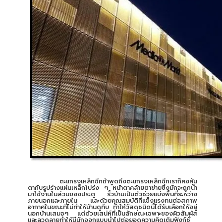
ตะแกรงเหล็กฉีกถ้าพูดถึงตะแกรงเหล็กฉีกเราก็คงคุ้น
ตากับรูปร่างแผ่นเหล็กโปร่ง ๆ หน้าตาคล้ายตาข่ายซึ่งมักจะถูกนำ
มาใช้งานในส่วนของประตู รั้วบ้านเป็นตัวช่วยแบ่งพื้นที่ระหว่าง
ภายนอกและภายใน และด้วยคุณสมบัติที่แข็งแรงทนต่อสภาพ
อากาศในขณะที่ไม่ทำให้บ้านดูทึบ ทำให้วัสดุชนิดนี้ได้รับเลือกให้อยู่
นอกบ้านเสมอๆ แต่ด้วยเสน่ห์ที่เป็นลักษณะเฉพาะของผิวสัมผัส
และลวดลายทำให้มีนักออกแบบนำไปต่อยอดความคิดเติมฟังก์ชั่