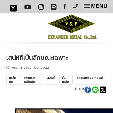
MENU
Toggle
navigatio
เสน่ห์ที่เป็นลักษณะเฉพาะ
Post
:
13 December 2022
เหล็ก
ตะแกรง
ลอฟท์
รั้ว
expandedmetal
ฉีก
เหล็กฉีก
เหล็ก
Share