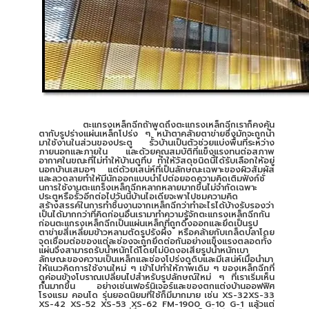
ตะแกรงเหล็กฉีกถ้าพูดถึงตะแกรงเหล็กฉีกเราก็คงคุ้น
ตากับรูปร่างแผ่นเหล็กโปร่ง ๆ หน้าตาคล้ายตาข่ายซึ่งมักจะถูกนำ
มาใช้งานในส่วนของประตู รั้วบ้านเป็นตัวช่วยแบ่งพื้นที่ระหว่าง
ภายนอกและภายใน และด้วยคุณสมบัติที่แข็งแรงทนต่อสภาพ
อากาศในขณะที่ไม่ทำให้บ้านดูทึบ ทำให้วัสดุชนิดนี้ได้รับเลือกให้อยู่
นอกบ้านเสมอๆ แต่ด้วยเสน่ห์ที่เป็นลักษณะเฉพาะของผิวสัมผัส
และลวดลายทำให้มีนักออกแบบนำไปต่อยอดความคิดเติมฟังก์ชั่
นการใช้งานตะแกร็งเหล็กฉีกหลากหลายมากขึ้นไม่จำกัดเฉพาะ
ประตูหรือรั้วอีกต่อไปวันนี้บ้านไอเดียจะพาไปชมความคิด
สร้างสรรค์ในการทำชิ้นงานจากเหล็กฉีกว่าทำอะไรได้บ้างรับรองว่า
เป็นได้มากกว่าที่คิดก่อนอื่นเรามาทำความรู้จักตะแกรงเหล็กฉีกกัน
ก่อนตะแกรงเหล็กฉีกเป็นแผ่นเหล็กที่ถูกดึงออกและยึดเป็นรูป
ตาข่ายสี่เหลี่ยมข้าวหลามตัดรูปรังผึ้ง หรือคล้ายกับเกล็ดปลาโดย
จุดเชื่อมต่อของแต่ละช่องจะถูกยึดต่อกันอย่างแข็งแรงตลอดทั้ง
แผ่นจึงสามารถรับน้ำหนักได้โดยไม่บิดงอเสียรูปน้ำหนักเบา
ลักษณะของความเป็นเหล็กและช่องโปร่งดูดิบและมีเสน่ห์เมื่อนำมา
ให้แนวคิดการใช้งานใหม่ ๆ เข้าไปทำให้ภาพเดิม ๆ ของเหล็กฉีกที่
ดูค่อนข้างโบราณเปลี่ยนไปสำหรับรูปลักษณ์ใหม่ ๆ ที่เราเริ่มเห็น
กันมากขึ้น อย่างเช่นเฟอร์นิเจอร์และของตกแต่งบ้านออฟฟิศ
โรงแรม คอนโด รุ่นยอดนิยมที่ใช้ก็มีมากมาย เช่น XS-32XS-33
XS-42 XS-52 XS-53 XS-62 FM-1900 G-10 G-1 แล้วแต่