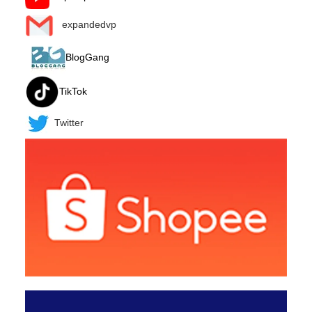
expandedvp
BlogGang
TikTok
Twitter