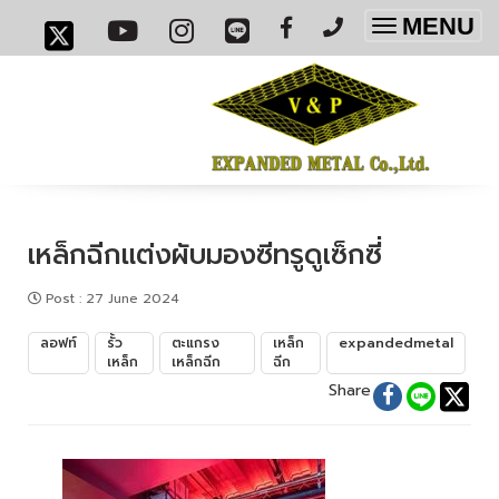
MENU
Toggle
navigatio
เหล็กฉีกแต่งผับมองซีทรูดูเซ็กซี่
Post
:
27 June 2024
ลอฟท์
รั้ว
ตะแกรง
เหล็ก
expandedmetal
เหล็ก
เหล็กฉีก
ฉีก
Share