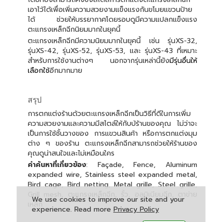
เอาไว้ได้เพื่อเพิ่มความสวยงามแข็งแรงกันขโมยแขวนป้าย
ได้ ช่วยให้บรรยากาศโดยรอบดูมีความแปลกแข็งแรง
ตะแกรงเหล็กฉีกนิยมมากในยุคนี้
ตะแกรงเหล็กฉีกมีความนิยมมากในยุคนี้ เช่น รุ่นXS-32,
รุ่นXS-42, รุ่นXS-52, รุ่นXS-53, และ รุ่นXS-43 ที่เหมาะ
สำหรับการใช้งานต่างๆ นอกจากรุ่นเหล่านี้ยัง
มีรุ่นอื่นให้
เลือกใช้
อีกมากมาย
สรุป
การตกแต่งร้านด้วยตะแกรงเหล็กฉีกเป็นวิธีที่ดีในการเพิ่ม
ความสวยงามและความมีสไตล์ให้กับบ้ร้านของคุณ ไม่ว่าจะ
เป็นการใช้ชั้นวางของ การแขวนสินค้า หรือการตกแต่งมุม
ต่าง ๆ ของร้าน ตะแกรงเหล็กฉีกสามารถช่วยให้ร้านของ
คุณดูน่าสนใจและไม่เหมือนใคร
คำค้นหาที่เกี่ยวข้อง
: Façade, Fence, Aluminum
expanded wire, Stainless steel expanded metal,
Bird cage, Bird netting, Metal grille, Steel grille,
Grill mesh, ตะแกรงเหล็กฉีก, รั้ว, อลูมิเนียมฉีก, ตาข่าย
We use cookies to improve our site and your
เหล็ก
experience. Read more
Privacy Policy