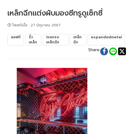
เหล็กฉีกแต่งผับมองซีทรูดูเซ็กซี่
โพสต์เมื่อ
:
27 มิถุนายน 2567
ลอฟท์
รั้ว
ตะแกรง
เหล็ก
expandedmetal
เหล็ก
เหล็กฉีก
ฉีก
Share