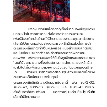
แต่งผับด้วยเหล็กฉีกที่ดูเซ็กซี่มากมองซีทรูไปด้าน
นอกเหนือไปจากการตกแต่งโครงสร้างธรรมดาและ
เฟอร์นิเจอร์ภายในร้านรให้มีความสวยงามสะดุดตาด้วยการ
เลือกใช้วัสดุตกแต่งอย่างตะแกรงเหล็กฉีกแล้วนั้นการนำ
ตะแกรงเหล็กมาใช้ทำเป็นผนังหรือระแนงสำหรับปลูกต้นไม้
และไม้เลื้อยประเภทต่างๆจะช่วยให้เจ้าของที่พักอาศัย
ออฟฟิศ สร้างความแปลกให้ผับให้ดูแข็งแรงและร้านอาหาร
โดยที่ยังสามารถคงซึ่งสไตล์การตกแต่งตะแกรงเหล็กฉีก
เอาไว้ได้เพื่อเพิ่มความสวยงามแข็งแรงกันขโมยแขวนป้าย
ได้ ช่วยให้บรรยากาศโดยรอบดูมีความแปลกแข็งแรง
ตะแกรงเหล็กฉีกนิยมมากในยุคนี้
ตะแกรงเหล็กฉีกมีความนิยมมากในยุคนี้ เช่น รุ่นXS-32,
รุ่นXS-42, รุ่นXS-52, รุ่นXS-53, และ รุ่นXS-43 ที่เหมาะ
สำหรับการใช้งานต่างๆ นอกจากรุ่นเหล่านี้ยัง
มีรุ่นอื่นให้
เลือกใช้
อีกมากมาย