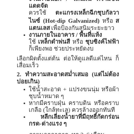
แดดจัด
ควรใช้
ตะแกรงเหล็กฉีกชุบกัลวา
ไนซ์ (
Hot-dip Galvanized)
หรือ
ส
แตนเลส
เพื่อป้องกันสนิมระยะยาว
งานภายในอาคาร / พื้นที่แห้ง
ใช้
เหล็กดำพ่นสี
หรือ
ชุบซิงค์ไฟฟ้า
ก็เพียงพอ ช่วยประหยัดงบ
เลือกผิดตั้งแต่ต้น ต่อให้ดูแลดีแค่ไหน ก็
เสื่อมเร็ว
2.
ทำความสะอาดสม่ำเสมอ (แต่ไม่ต้อง
บ่อยเกิน)
ใช้น้ำสะอาด + แปรงขนนุ่ม หรือผ้า
ชุบน้ำหมาด ๆ
หากมีคราบฝุ่น คราบดิน หรือคราบ
เกลือ (ใกล้ทะเล) ควรล้างออกทันที
หลีกเลี่ยงน้ำยาที่มีฤทธิ์กัดกร่อน
กรด-ด่างแรง ๆ