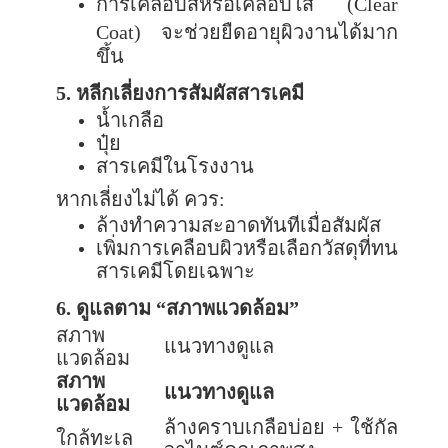
การเคลือบสีหรือเคลือบใส (
Clear
Coat)
จะช่วยยืดอายุผิวงานได้มาก
ขึ้น
5.
หลีกเลี่ยงการสัมผัสสารเคมี
น้ำเกลือ
ปุ๋ย
สารเคมีในโรงงาน
หากเลี่ยงไม่ได้ ควร:
ล้างทำความสะอาดทันทีเมื่อสัมผัส
เพิ่มการเคลือบผิวหรือเลือกวัสดุที่ทน
สารเคมีโดยเฉพาะ
6.
ดูแลตาม “สภาพแวดล้อม”
สภาพ
แนวทางดูแล
แวดล้อม
สภาพ
แนวทางดูแล
แวดล้อม
ล้างคราบเกลือบ่อย + ใช้กัล
ใกล้ทะเล