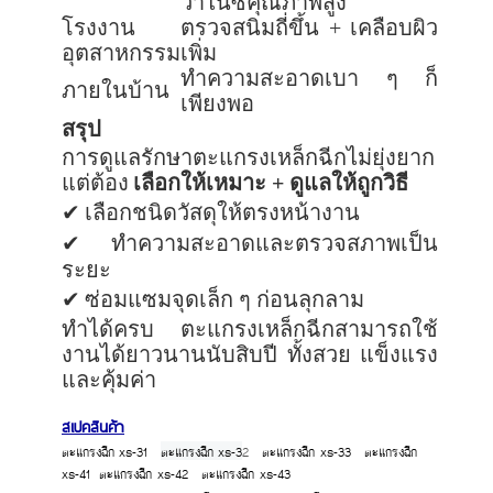
วาไนซ์คุณภาพสูง
โรงงาน
ตรวจสนิมถี่ขึ้น + เคลือบผิว
อุตสาหกรรม
เพิ่ม
ทำความสะอาดเบา ๆ ก็
ภายในบ้าน
เพียงพอ
สรุป
การดูแลรักษาตะแกรงเหล็กฉีกไม่ยุ่งยาก
แต่ต้อง
เลือกให้เหมาะ + ดูแลให้ถูกวิธี
✔
เลือกชนิดวัสดุให้ตรงหน้างาน
✔
ทำความสะอาดและตรวจสภาพเป็น
ระยะ
✔
ซ่อมแซมจุดเล็ก ๆ ก่อนลุกลาม
ทำได้ครบ ตะแกรงเหล็กฉีกสามารถใช้
งานได้ยาวนานนับสิบปี ทั้งสวย แข็งแรง
และคุ้มค่า
สเปคสินค้า
ตะแกรงฉีก xs-31
ตะแกรงฉีก xs-3
2
ตะแกรงฉีก xs-33
ตะแกรงฉีก
xs-41
ตะแกรงฉีก xs-42
ตะแกรงฉีก xs-43