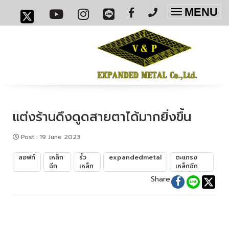
MENU
Toggle
navigatio
แต่งร้านดึงดูดสายตาได้มากยิ่งขึ้น
Post
:
19 June 2023
ลอฟท์
เหล็ก
รั้ว
expandedmetal
ตะแกรง
ฉีก
เหล็ก
เหล็กฉีก
Share