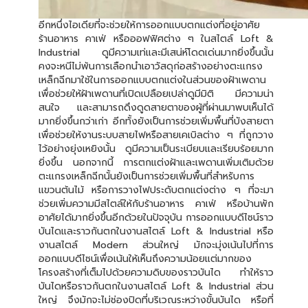
อีกหนึ่งไอเดียที่จะช่วยให้การออกแบบตกแต่งที่อยู่อาศัย
ร้านอาหาร คาเฟ่ หรือออฟฟิศต่าง ๆ ในสไตล์ Loft &
Industrial ดูมีความเท่และมีเสน่ห์โดดเด่นมากยิ่งขึ้นนั้น
คงจะหนีไม่พ้นการเลือกนำเอาวัสดุก่อสร้างอย่างตะแกรง
เหล็กฉีกมาใช้ในการออกแบบตกแต่งในส่วนของฝ้าเพดาน
เพื่อช่วยให้ฝ้าเพดานที่เปิดเปลือยเปล่าดูมีมิติ มีความน่า
สนใจ และสามารถดึงดูดสายตาของผู้ที่ผ่านมาพบเห็นได้
มากยิ่งขึ้นกว่าเก่า อีกทั้งยังเป็นการช่วยเพิ่มพื้นที่บังสายตา
เพื่อช่วยให้งานระบบสายไฟหรือสายเคเบิลต่าง ๆ ที่ถูกวาง
ไว้อย่างยุ่งเหยิงนั้น ดูมีความเป็นระเบียบและเรียบร้อยมาก
ยิ่งขึ้น นอกจากนี้ การตกแต่งฝ้าและเพดานเพิ่มเติมด้วย
ตะแกรงเหล็กฉีกนั้นยังเป็นการช่วยเพิ่มพื้นที่สำหรับการ
แขวนต้นไม้ หรือการวางไฟประดับตกแต่งต่าง ๆ ที่จะมา
ช่วยเพิ่มความมีสไตล์ให้กับร้านอาหาร คาเฟ่ หรือบ้านพัก
อาศัยได้มากยิ่งขึ้นอีกด้วยในปัจจุบัน การออกแบบดีไซน์ราว
บันไดและราวกันตกในงานสไตล์ Loft & Industrial หรือ
งานสไตล์ Modern ส่วนใหญ่ มักจะมุ่งเน้นไปที่การ
ออกแบบดีไซน์เพื่อเน้นให้เห็นถึงความน้อยแต่มากของ
โครงสร้างที่เต็มไปด้วยความดิบของราวบันได ทำให้ราว
บันไดหรือราวกันตกในงานสไตล์ Loft & Industrial ส่วน
ใหญ่ จึงมักจะไม่ช่องปิดที่บริเวณระหว่างขั้นบันได หรือที่