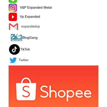
V&P Expanded Metal
Vp Expanded
expandedvp
BlogGang
TikTok
Twitter