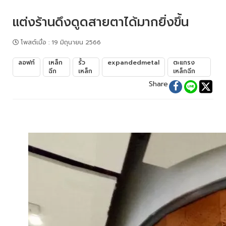
แต่งร้านดึงดูดสายตาได้มากยิ่งขึ้น
โพสต์เมื่อ
:
19 มิถุนายน 2566
ลอฟท์
เหล็ก
รั้ว
expandedmetal
ตะแกรง
ฉีก
เหล็ก
เหล็กฉีก
Share