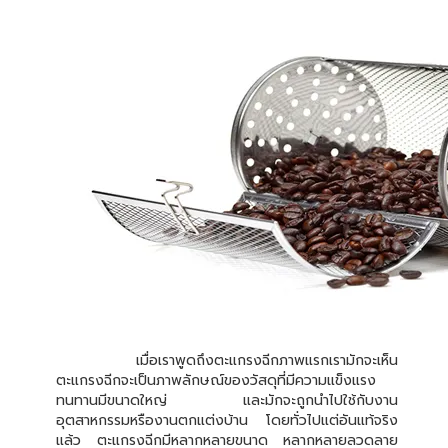
เมื่อเราพูดถึงตะแกรงฉีกภาพแรกเรามักจะเห็น
ตะแกรงฉีกจะเป็นภาพลักษณ์ของวัสดุที่มีความแข็งแรง
ทนทานมีขนาดใหญ่ และมักจะถูกนำไปใช้กับงาน
อุตสาหกรรมหรืองานตกแต่งบ้าน โดยทั่วไปแต่อันแท้จริง
แล้ว ตะแกรงฉีกมีหลากหลายขนาด หลากหลายลวดลาย