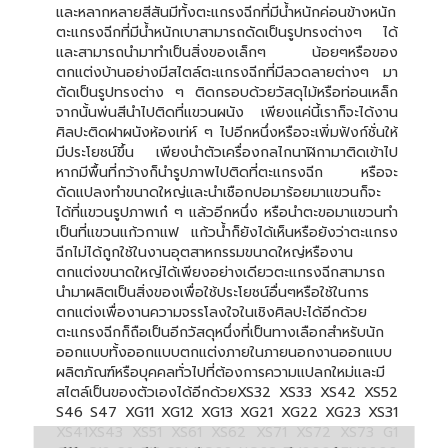
และหลากหลายสีสันมีทั้งตะแกรงฉีกที่มีน้ำหนักค่อนข้างหนัก
ตะแกรงฉีกที่มีน้ำหนักเบาสามารถดัดเป็นรูปทรงต่างๆ ได้
และสามารถนำมาทำเป็นสิ่งของเล็กๆ น้อยๆหรือของ
ตกแต่งบ้านอย่างมีสไตล์ตะแกรงฉีกที่มีลวดลายต่างๆ มา
ตัดเป็นรูปทรงต่าง ๆ ติดกรอบด้วยวัสดุไม้หรือท่อนเหล็ก
จากนั้นพ่นสีนำไปติดที่แขวนผนัง เพียงแค่นี้เราก็จะได้งาน
ศิลปะติดฝาผนังห้องเท่ห์ ๆ ไปอีกหนึ่งหรือจะเพิ่มฟังก์ชั่นให้
มีประโยชน์ขึ้น เพียงนำตัวเครื่องกลไกนาฬิกามาติดเข้าไป
หากมีพื้นที่กว้างก็นำรูปภาพไปติดที่ตะแกรงฉีก หรือจะ
ดัดแปลงทำขนาดใหญ่และนำเชือกปอมาร้อยมาแขวนก็จะ
ได้ที่แขวนรูปภาพเก๋ ๆ แล้วอีกหนึ่ง หรือนำตะขอมาแขวนทำ
เป็นที่แขวนแก้วกาแฟ แก้วน้ำก็ยังได้เห็นหรือยังว่าตะแกรง
ฉีกไม่ได้ถูกใช้ในงานอุตสาหกรรมขนาดใหญ่หรืองาน
ตกแต่งขนาดใหญ่ได้เพียงอย่างเดียวตะแกรงฉีกสามารถ
นำมาผลิตเป็นสิ่งของเพื่อใช้ประโยชน์อื่นๆหรือใช้ในการ
ตกแต่งเพื่องานความจรรโลงใจในเชิงศิลปะได้อีกด้วย
ตะแกรงฉีกก็ถือเป็นอีกวัสดุหนึ่งที่เป็นทางเลือกสำหรับนัก
ออกแบบทั้งออกแบบตกแต่งภายในภายนอกงานออกแบบ
ผลิตภัณฑ์หรือบุคคลทั่วไปที่ต้องการความแปลกใหม่และมี
สไตล์เป็นของตัวเองได้อีกด้วยXS32 XS33 XS42 XS52
S46 S47 XG11 XG12 XG13 XG21 XG22 XG23 XS31
XS41XS43 XS51 XS61 XS62 XS71 XS72 XS73 G1