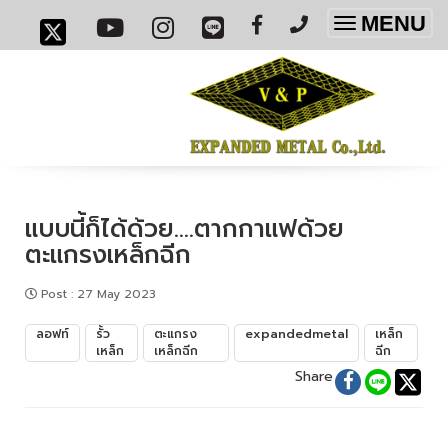
MENU
Toggle
navigatio
แบบนี้ก็ได้ด้วย....ตากกาแฟด้วย
ตะแกรงเหล็กฉีก
Post
:
27 May 2023
ลอฟท์
รั้ว
ตะแกรง
expandedmetal
เหล็ก
เหล็ก
เหล็กฉีก
ฉีก
Share