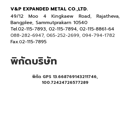
V&P EXPANDED METAL CO.,LTD.
49/12 Moo 4 Kingkaew Road, Rajatheva,
Bangplee, Sammutprakarn 10540
Tel
.
02-115-7893, 02-115-7894,
02-115-8861-64
088-282-6947, 065-252-2699
, 094-794-1782
Fax
2-115-7895
.0
พิกัดบริษัท
พิกัด GPS 13.668769143211746,
100.72424726577289