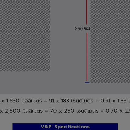
 x 1,830 มิลลิเมตร = 91 x 183 เซนติเมตร = 0.91 x 1.83 
x 2,500 มิลลิเมตร = 70 x 250 เซนติเมตร = 0.70 x 2.
V&P Specifications