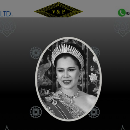
เกี่ยวกับเรา
ติดต่อเรา
คำถามพบบ่อย
ขั้นตอนการใช้ง
ช่องทางจัดจำหน่าย
วีดีโอความรู้สินค้า