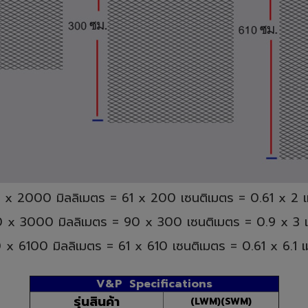
 x 2000 มิลลิเมตร = 61 x 200 เซนติเมตร = 0.61 x 2 
 x 3000 มิลลิเมตร = 90 x 300 เซนติเมตร = 0.9 x 3 
 x 6100 มิลลิเมตร = 61 x 610 เซนติเมตร = 0.61 x 6.1 
V&P Specifications
รุ่นสินค้า
(LWM)(SWM)