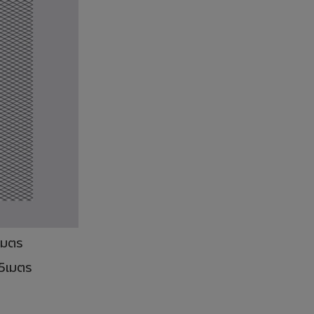
เมตร
5เมตร