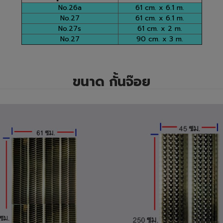
No.26a
61 cm. x 6.1 m.
No.27
61 cm. x 6.1 m.
No.27s
61 cm. x 2 m.
No.27
90 cm. x 3 m.
ขนาด กั้นจ๊อย