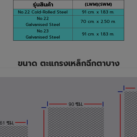
รุ่นสินค้า
(LWM)(SWM)
No.22 Cold-Rolled Steel
91 cm. x 1.83 m.
No.22
70 cm. x 2.50 m.
Galvanised Steel
No.23
91 cm. x 1.83 m.
Galvanised Steel
ขนาด ตะแกรงเหล็กฉีกตาบาง