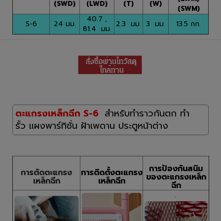
(SWD)
(LWD)
(T)
(W)
(SWM)
40.7 ,
S-6
24 มม.
2.3 มม.
3 มม.
13.5 กก.
81.4 มม.
ตะแกรงเหล็กฉีก S-6
สำหรับทำราวกันตก ทำ
รั้ว แผงพาร์ทิชั่น
ฝ้าเพดาน ประตูหน้าต่าง
การป้องกันสนิม
การตัดตะแกรง
การติดตั้งตะแกรง
ของตะแกรงเหล็ก
เหล็กฉีก
เหล็กฉีก
ฉีก
.