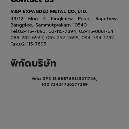
V&P EXPANDED METAL CO.,LTD.
49/12 Moo 4 Kingkaew Road, Rajatheva,
Bangplee, Sammutprakarn 10540
Tel
.
02-115-7893, 02-115-7894,
02-115-8861-64
088-282-6947, 065-252-2699
, 094-794-1782
Fax
2-115-7895
.0
พิกัดบริษัท
พิกัด GPS 13.668769143211746,
100.72424726577289