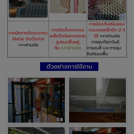
.
การป้องกันสนิมของ
การติดตั้งตะแกรง
ตะแกรงเหล็กฉีก มี 3
เทคนิคการตัดตะแกรง
เหล็กฉีกมีหลากหลาย
วิธี
>>>อ่านต่อ
ให้สวย ติดตั้งง่าย
รูปแบบขึ้นอยู่
การชุบกัลวาไนซ์
,
>>>อ่านต่อ
กับ
>>>อ่านต่อ
การอบสี
เเละ
การชุบ
ซิงค์รองพื้น
ตัวอย่างการใช้งาน