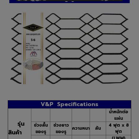
S-6
V&P Specifications
น้ำหนักต่อ
แผ่น
รุ่น
ช่วงสั้น
ช่วงยาว
4 ฟุต x 8
ความหนา
สัน
สินค้า
ฟุต
ของรู
ของรู
(LWM)