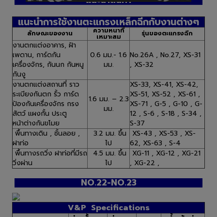
แนะนำสินค้า
แนะนำการใช้งานตะแกรงเหล็กฉีกกับงานต่างๆ
ความหนาที่
ลักษณะของงาน
รุ่นของตะแกรงฉีก
เหมาะสม
งานตกแต่งอาคาร, ฝ้า
เพดาน, การ์ดกัน
0.6 มม.- 1.6
No.26A , No.27, XS-31
เครื่องจักร, กันนก กันหนู
มม.
, XS-32
กันงู
งานตกแต่งสถานที่ ราว
XS-33, XS-41, XS-42,
ระเบียงกันตก รั้ว การ์ด
XS-51, XS-52 , XS-61 ,
1.6 มม. – 2.3
ป้องกันเครื่องจักร กรง
XS-71 , G-5 , G-10 , G-
มม.
สัตว์ แผงกั้น ประตู
12 , S-6 , S-18 , S-34 ,
หน้าต่างกันขโมย
S-37
พื้นทางเดิน , ชั้นลอย ,
3.2 มม. ขึ้น
XS-43 , XS-53 , XS-
ฝาท่อ
ไป
62, XS-63 , S-4
พื้นทางรถวิ่ง ฝาท่อที่มีรถ
4.5 มม. ขึ้น
XG-11 , XG-12 , XG-21
วิ่งผ่าน
ไป
, XG-22 ,
NO.22-NO.23
V&P Specifications