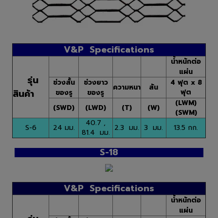
V&P Specifications
น้ำหนักต่อ
แผ่น
รุ่น
ช่วงสั้น
ช่วงยาว
4 ฟุต x 8
ความหนา
สัน
สินค้า
ฟุต
ของรู
ของรู
(LWM)
(SWD)
(LWD)
(T)
(W)
(SWM)
40.7 ,
S-6
24 มม.
2.3 มม.
3 มม.
13.5 กก.
81.4 มม.
S-18
V&P Specifications
น้ำหนักต่อ
แผ่น