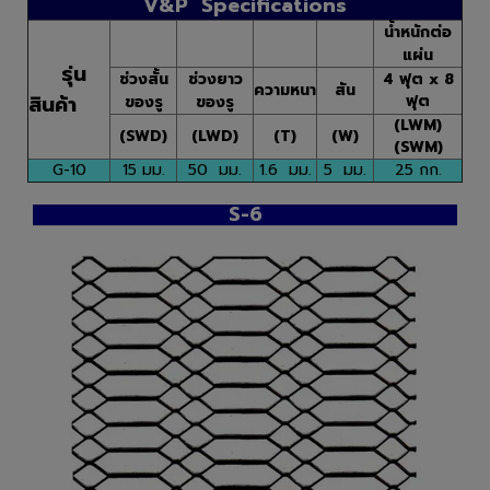
V&P Specifications
น้ำหนักต่อ
แผ่น
รุ่น
ช่วงสั้น
ช่วงยาว
4 ฟุต x 8
ความหนา
สัน
สินค้า
ฟุต
ของรู
ของรู
(LWM)
(SWD)
(LWD)
(T)
(W)
(SWM)
G-10
15 มม.
50 มม.
1.6 มม.
5 มม.
25 กก.
S-6