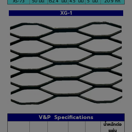
XS-73
50 มม.
152.4 มม.
4.5 มม.
5 มม.
20.9 กก.
XG-1
V&P Specifications
น้ำหนักต่อ
แผ่น