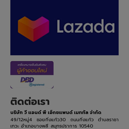
ติดต่อเรา
บริษัท วี แอนด์ พี เอ็กซแพนด์ เมททัล จำกัด
49/12หมู่4 ซอยกิ่งแก้ว30 ถนนกิ่งแก้ว ตำบลราชา
เทวะ อำเภอบางพลี สมุทรปราการ 10540